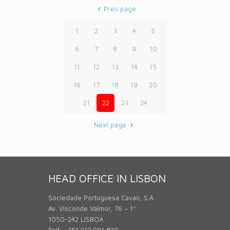
Prev page
1
2
3
4
5
6
7
8
9
10
11
12
13
14
15
16
17
18
19
20
21
22
23
24
Next page
HEAD OFFICE IN LISBON
Sociedade Portuguesa Cavan, S.A
Av. Visconde Valmor, 76 – 1º
1050-242 LISBOA
Telf: +351 217 991 820