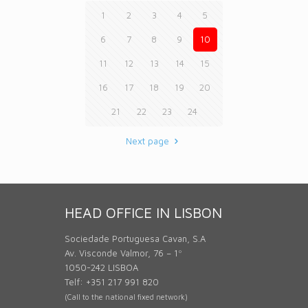
1
2
3
4
5
6
7
8
9
10
11
12
13
14
15
16
17
18
19
20
21
22
23
24
Next page
HEAD OFFICE IN LISBON
Sociedade Portuguesa Cavan, S.A
Av. Visconde Valmor, 76 – 1º
1050-242 LISBOA
Telf: +351 217 991 820
(Call to the national fixed network)