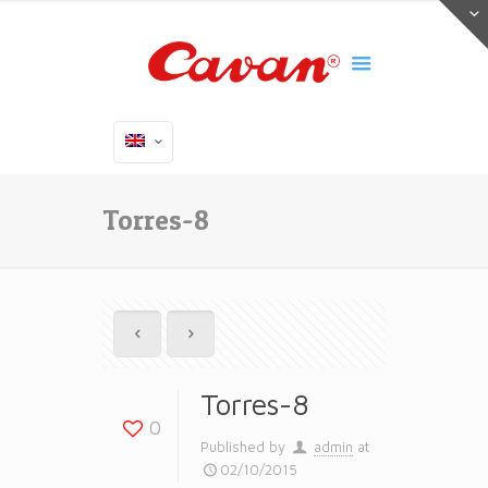
Torres-8
Torres-8
0
Published by
admin
at
02/10/2015