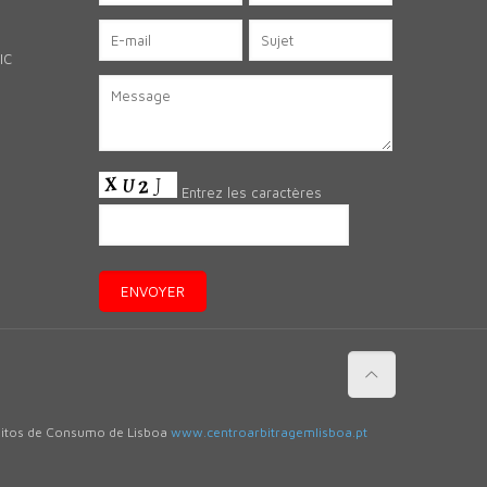
IC
Entrez les caractères
flitos de Consumo de Lisboa
www.centroarbitragemlisboa.pt