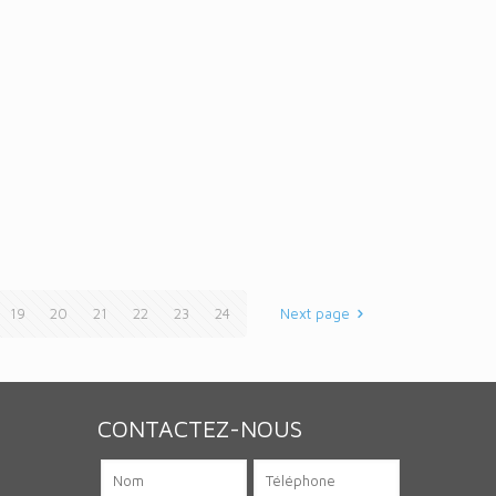
19
20
21
22
23
24
Next page
CONTACTEZ-NOUS