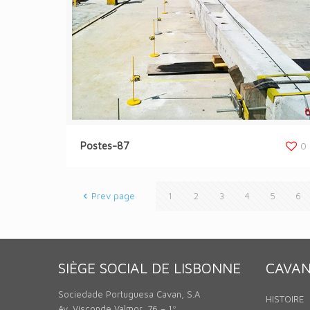
Postes-87
0
Prev page
1
2
3
4
5
6
SIÈGE SOCIAL DE LISBONNE
CAVA
Sociedade Portuguesa Cavan, S.A
HISTOIRE
Av. Visconde Valmor, 76 – 1º