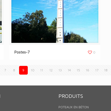
Postes-7
0
7
8
9
10
11
12
13
14
15
16
17
18
N
PRODUITS
POTEAUX EN BÉTON