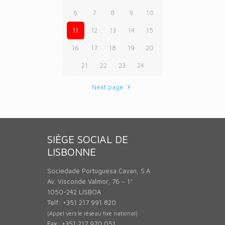
6
7
8
9
10
11
12
13
14
15
16
17
18
19
20
21
22
23
24
Next page
SIÈGE SOCIAL DE
LISBONNE
Sociedade Portuguesa Cavan, S.A
Av. Visconde Valmor, 76 – 1º
1050-242 LISBOA
Telf: +351 217 991 820
(Appel vers le réseau fixe national)
Fax: +351 217 970 051