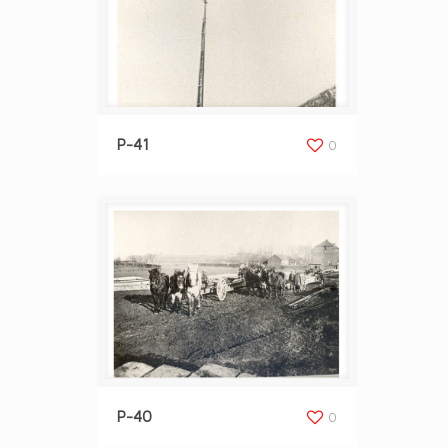
P-41
0
P-40
0