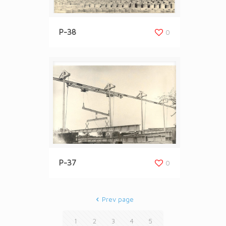
P-38
0
P-37
0
Prev page
1
2
3
4
5