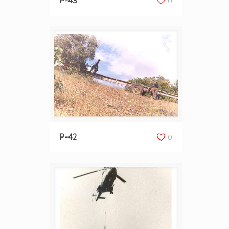
P-43
0
P-42
0