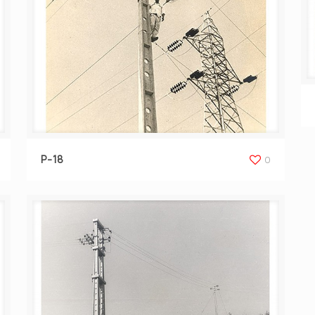
P-18
0