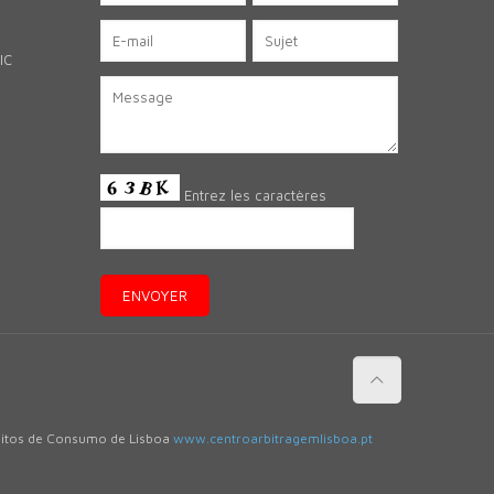
IC
Entrez les caractères
flitos de Consumo de Lisboa
www.centroarbitragemlisboa.pt