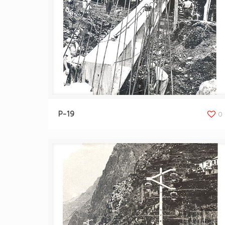
P-19
0