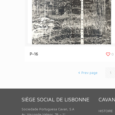
P-16
0
Prev page
1
SIÈGE SOCIAL DE LISBONNE
CAVA
Sociedade Portuguesa Cavan, S.A
HISTOIRE
Av. Visconde Valmor, 76 – 1º