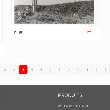
P-15
0
2
3
4
5
6
7
8
9
10
11
12
13
N
PRODUITS
POTEAUX EN BÉTON