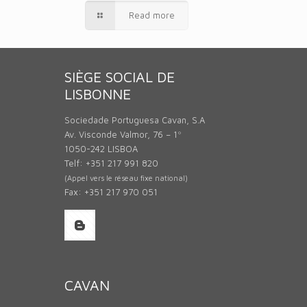
Read more
SIÈGE SOCIAL DE
LISBONNE
Sociedade Portuguesa Cavan, S.A
Av. Visconde Valmor, 76 – 1º
1050-242 LISBOA
Telf: +351 217 991 820
(Appel vers le réseau fixe national)
Fax: +351 217 970 051
CAVAN