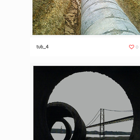
tub_4
0