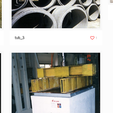
tub_3
1