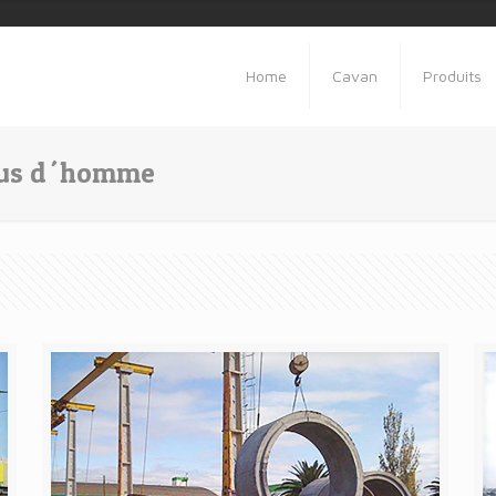
Home
Cavan
Produits
rous d´homme