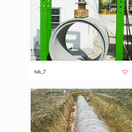
tub_7
1