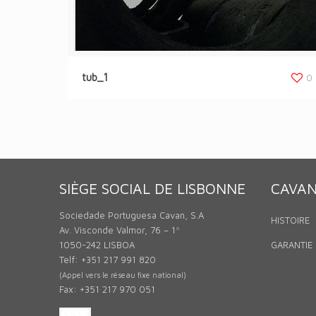
tub_1
0
SIÈGE SOCIAL DE LISBONNE
CAVA
Sociedade Portuguesa Cavan, S.A
HISTOIRE
Av. Visconde Valmor, 76 – 1º
1050-242 LISBOA
GARANTIE 
Telf: +351 217 991 820
(Appel vers le réseau fixe national)
Fax: +351 217 970 051