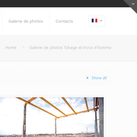
Galerie de photos
Contacts
Home
Galerie de photos Tubage et trous d´homme
Show all