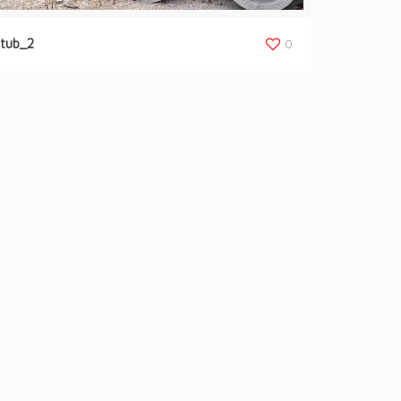
tub_2
0