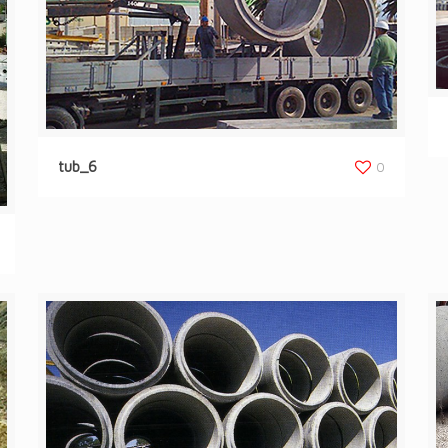
tub_6
0