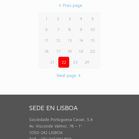
Prev page
1
2
3
4
5
6
7
8
9
10
11
12
13
14
15
16
17
18
19
20
21
22
23
24
Next page
SEDE EN LISBOA
Sociedade Portuguesa Cavan, S.A
Av. Visconde Valmor, 76 – 1º
1050-242 LISBOA
Telf: +351 217 991 820