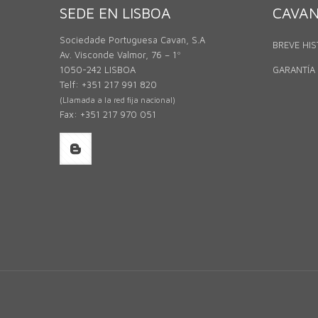
SEDE EN LISBOA
CAVA
Sociedade Portuguesa Cavan, S.A
BREVE HIS
Av. Visconde Valmor, 76 – 1º
1050-242 LISBOA
GARANTÍA
Telf: +351 217 991 820
(Llamada a la red fija nacional)
Fax: +351 217 970 051