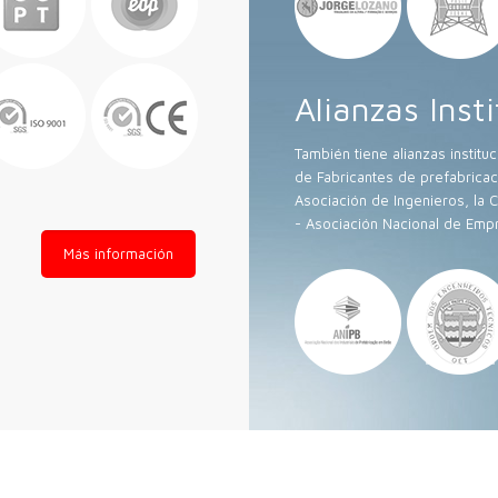
Alianzas Inst
También tiene alianzas instit
de Fabricantes de prefabricac
Asociación de Ingenieros, la
- Asociación Nacional de Empr
Más información