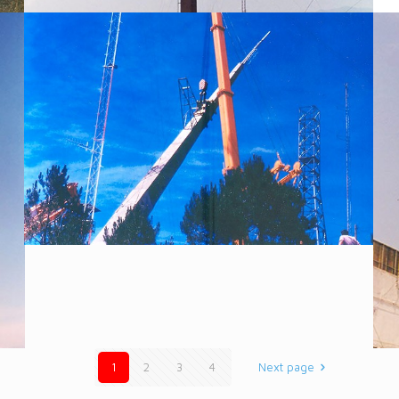
1
2
3
4
Next page