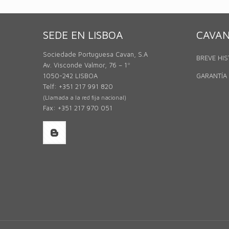
SEDE EN LISBOA
CAVA
Sociedade Portuguesa Cavan, S.A
BREVE HIS
Av. Visconde Valmor, 76 – 1º
1050-242 LISBOA
GARANTÍA
Telf: +351 217 991 820
(Llamada a la red fija nacional)
Fax: +351 217 970 051