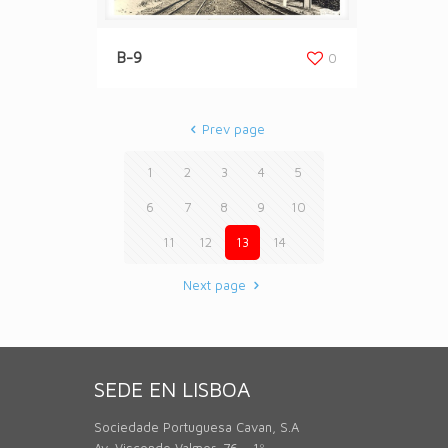
B-9
0
Prev page
1
2
3
4
5
6
7
8
9
10
11
12
13
14
Next page
SEDE EN LISBOA
Sociedade Portuguesa Cavan, S.A
Av. Visconde Valmor, 76 – 1º