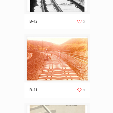
B-12
0
B-11
0