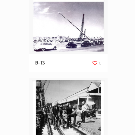
B-13
0