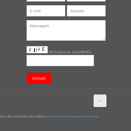
Introduza os caracteres
flitos de Consumo de Lisboa
www.centroarbitragemlisboa.pt