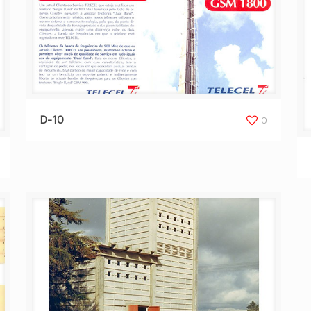
D-10
0