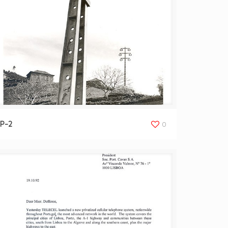
P-2
0