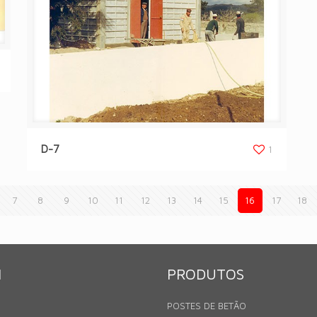
D-7
1
7
8
9
10
11
12
13
14
15
16
17
18
N
PRODUTOS
POSTES DE BETÃO