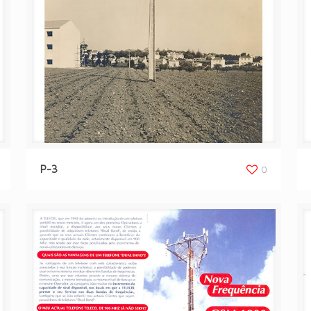
P-3
0