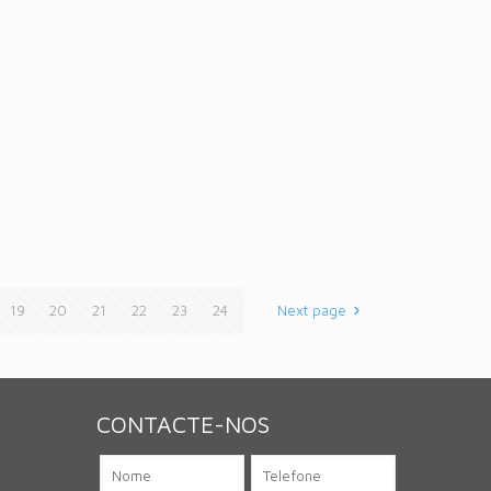
19
20
21
22
23
24
Next page
CONTACTE-NOS