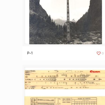
P-1
0