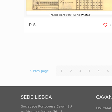
D-8
0
Prev page
1
2
3
4
5
6
SEDE LISBOA
CAVA
Sociedade Portuguesa Cavan, S.A
HISTORIAL
Av. Visconde Valmor, 76 – 1º