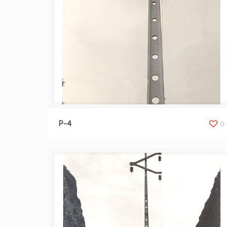
P-4
0