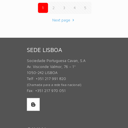
1
2
3
4
5
Next page
SEDE LISBOA
Sociedade Portuguesa Cavan, S.A
Av. Visconde Valmor, 76 – 1º
1050-242 LISBOA
Telf: +351 217 991 820
(Chamada para a rede fixa nacional)
Fax: +351 217 970 051