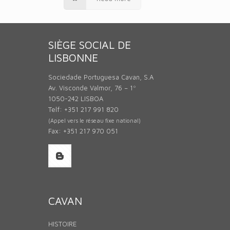
SIÈGE SOCIAL DE
LISBONNE
Sociedade Portuguesa Cavan, S.A
Av. Visconde Valmor, 76 – 1º
1050-242 LISBOA
Telf: +351 217 991 820
(Appel vers le réseau fixe national)
Fax: +351 217 970 051
CAVAN
HISTOIRE