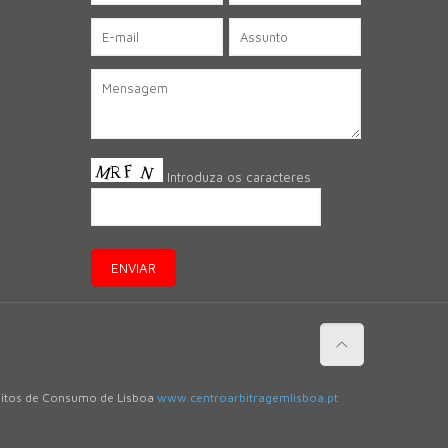
Introduza os caracteres
flitos de Consumo de Lisboa
www.centroarbitragemlisboa.pt