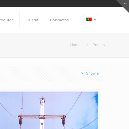
rodutos
Galeria
Contactos
Home
Postes
Show all