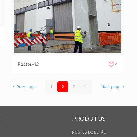
Postes-12
0
Prev page
1
2
3
4
Next page
N
PRODUTOS
POSTES DE BETÃO