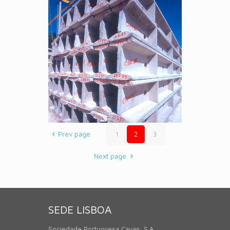
Prev page
1
2
3
Next page
SEDE LISBOA
Sociedade Portuguesa Cavan, S.A