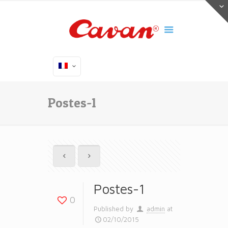
Postes-1
Postes-1
0
Published by
admin
at
02/10/2015