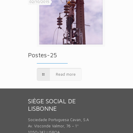
02/10/2015
Postes-25
Read more
SIÈGE SOCIAL DE
LISBONNE
Sociedade Portuguesa Cavan, S.A
Av. Visconde Valmor, 76 – 1º
1050-242 LISBOA