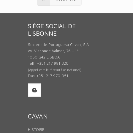
SIÈGE SOCIAL DE
LISBONNE
Sociedade Portuguesa Cavan, S.A
Av. Visconde Valmor, 76 – 1º
1050-242 LISBOA
Telf: +351 217 991 820
(Appel vers le réseau fixe national)
Fax: +351 217 970 051
CAVAN
HISTOIRE