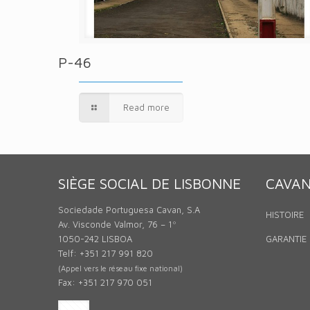
P-46
Read more
SIÈGE SOCIAL DE LISBONNE
CAVA
Sociedade Portuguesa Cavan, S.A
HISTOIRE
Av. Visconde Valmor, 76 – 1º
1050-242 LISBOA
GARANTIE 
Telf: +351 217 991 820
(Appel vers le réseau fixe national)
Fax: +351 217 970 051