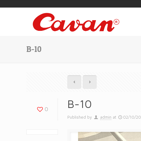
B-10
B-10
0
Published by
admin
at
02/10/2