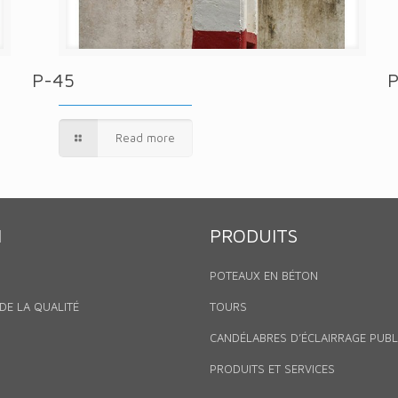
P-45
Read more
N
PRODUITS
POTEAUX EN BÉTON
DE LA QUALITÉ
TOURS
CANDÉLABRES D’ÉCLAIRRAGE PUBL
PRODUITS ET SERVICES