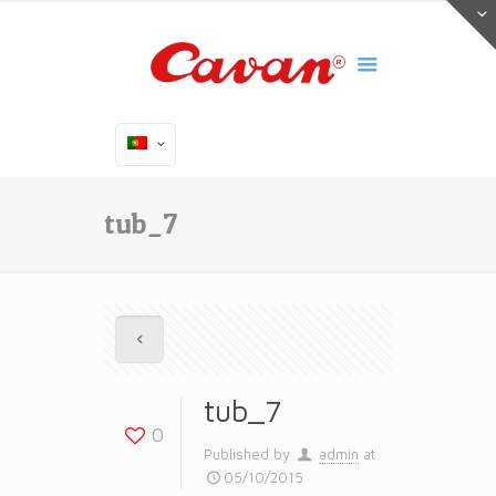
tub_7
tub_7
0
Published by
admin
at
05/10/2015