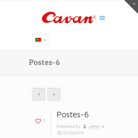
Postes-6
Postes-6
1
Published by
admin
at
02/10/2015