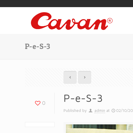
P-e-S-3
P-e-S-3
0
Published by
admin
at
02/10/2