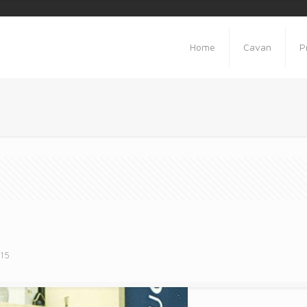
Home
Cavan
P
015