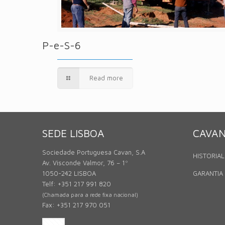
P-e-S-6
Read more
SEDE LISBOA
CAVA
Sociedade Portuguesa Cavan, S.A
HISTORIAL
Av. Visconde Valmor, 76 – 1º
1050-242 LISBOA
GARANTIA
Telf: +351 217 991 820
(Chamada para a rede fixa nacional)
Fax: +351 217 970 051