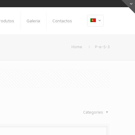
rodutos
Galeria
Contactos
Home
P-e-S-3
Categories