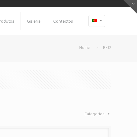
rodutos
Galeria
Contactos
Home
B-12
Categories