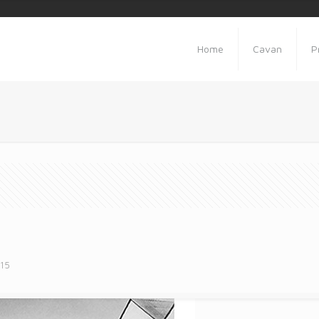
Home
Cavan
P
015