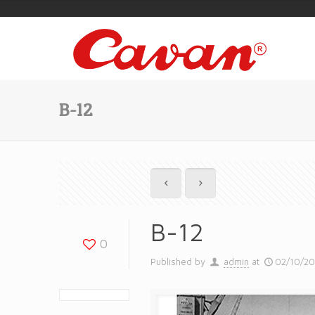
B-12
B-12
0
Published by
admin
at
02/10/2