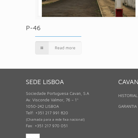
P-46
Read more
SEDE LISBOA
CAVA
Sociedade Portuguesa Cavan, S.A
HISTORIAL
Av. Visconde Valmor, 76 – 1º
1050-242 LISBOA
GARANTIA
Telf: +351 217 991 820
(Chamada para a rede fixa nacional)
Fax: +351 217 970 051